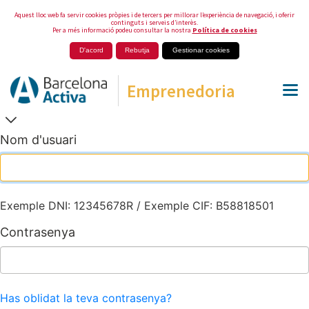
Aquest lloc web fa servir cookies pròpies i de tercers per millorar l’experiència de navegació, i oferir
continguts i serveis d’interès.
Per a més informació podeu consultar la nostra
Política de cookies
D'acord
Rebutja
Gestionar cookies
Emprenedoria
Nom d'usuari
Exemple DNI: 12345678R / Exemple CIF: B58818501
Contrasenya
Has oblidat la teva contrasenya?