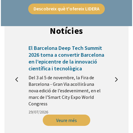
Descobreix què t'ofereix LIDERA
Notícies
Anterior
Segü
El Barcelona Deep Tech Summit
2026 torna a convertir Barcelona
en l’epicentre de la innovació
científica i tecnològica
Del 3 al 5 de novembre, la Fira de
Barcelona - Gran Via acollirà una
nova edició de l’esdeveniment, en el
marc de l’Smart City Expo World
Congress
29/07/2026
Veure més