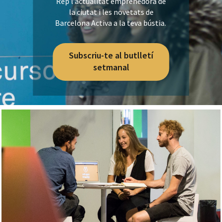
Rep l’actualitat emprenedora de
la ciutat i les novetats de
Barcelona Activa a la teva bústia.
Subscriu-te al butlletí
setmanal