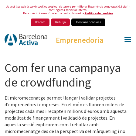
Aquest lloc web fa servir cookies pròpies i de tercers per millorar l’experiència de navegació, i oferir
continguts i serveis d’interès.
Per a més informació podeu consultar la nostra
Política de cookies
D'acord
Rebutja
Gestionar cookies
Emprenedoria
Com fer una campanya
de crowdfunding
El micromecenatge permet llançar i validar projectes
d'emprenedors i empreses. En el món es llancen milers de
projectes cada mes i recapten milions d'euros amb aquesta
modalitat de finançament i validació de projectes. En
aquesta sessió explicarem com treballar amb
micromecenatge des de la perspectiva del màrqueting i no