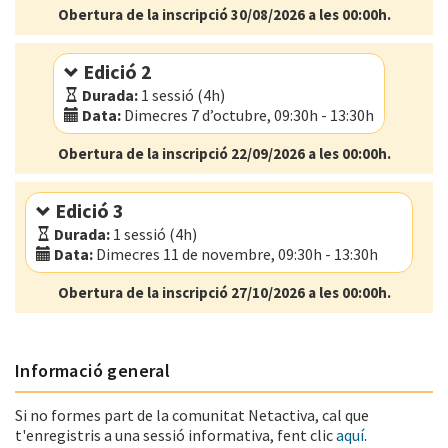
Obertura de la inscripció 30/08/2026 a les 00:00h.
Modalitat:
Presencial
Idioma:
Català
Centre d'Emprenedoria de Barcelona Activa
-
Edició 2
Carrer Llacuna, 156 - 162, BARCELONA
Durada:
1 sessió (4h)
Data:
Dimecres 7 d’octubre, 09:30h - 13:30h
Obertura de la inscripció 22/09/2026 a les 00:00h.
Modalitat:
Aula virtual
Idioma:
Català
Edició 3
Durada:
1 sessió (4h)
Data:
Dimecres 11 de novembre, 09:30h - 13:30h
Obertura de la inscripció 27/10/2026 a les 00:00h.
Modalitat:
Presencial
Idioma:
Castellà
Centre d'Emprenedoria de Barcelona Activa
-
Carrer Llacuna, 156 - 162, BARCELONA
Informació general
Si no formes part de la comunitat Netactiva, cal que
t'enregistris a una sessió informativa, fent clic
aquí
.